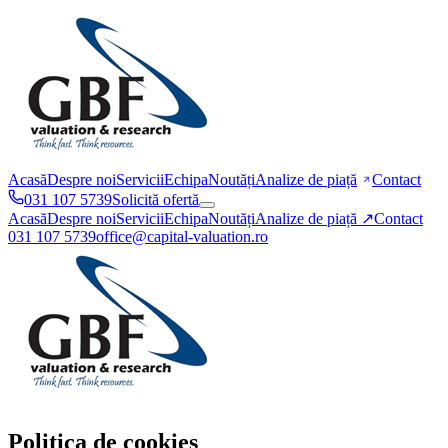
Acasă
Despre noi
Servicii
Echipa
Noutăți
Analize de piață
Contact
031 107 5739
Solicită ofertă
Acasă
Despre noi
Servicii
Echipa
Noutăți
Analize de piață
↗
Contact
031 107 5739
office@capital-valuation.ro
Politica de cookies