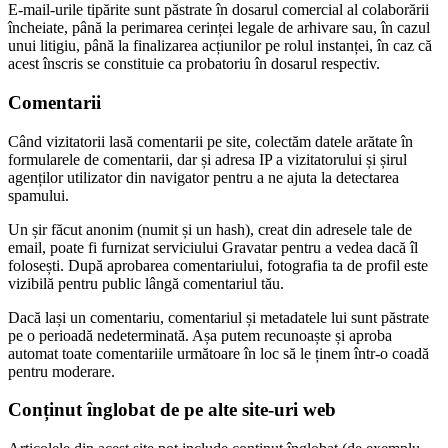
E-mail-urile tipărite sunt păstrate în dosarul comercial al colaborării
încheiate, până la perimarea cerinței legale de arhivare sau, în cazul
unui litigiu, până la finalizarea acțiunilor pe rolul instanței, în caz că
acest înscris se constituie ca probatoriu în dosarul respectiv.
Comentarii
Când vizitatorii lasă comentarii pe site, colectăm datele arătate în
formularele de comentarii, dar și adresa IP a vizitatorului și șirul
agenților utilizator din navigator pentru a ne ajuta la detectarea
spamului.
Un șir făcut anonim (numit și un hash), creat din adresele tale de
email, poate fi furnizat serviciului Gravatar pentru a vedea dacă îl
folosești. După aprobarea comentariului, fotografia ta de profil este
vizibilă pentru public lângă comentariul tău.
Dacă lași un comentariu, comentariul și metadatele lui sunt păstrate
pe o perioadă nedeterminată. Așa putem recunoaște și aproba
automat toate comentariile următoare în loc să le ținem într-o coadă
pentru moderare.
Conținut înglobat de pe alte site-uri web