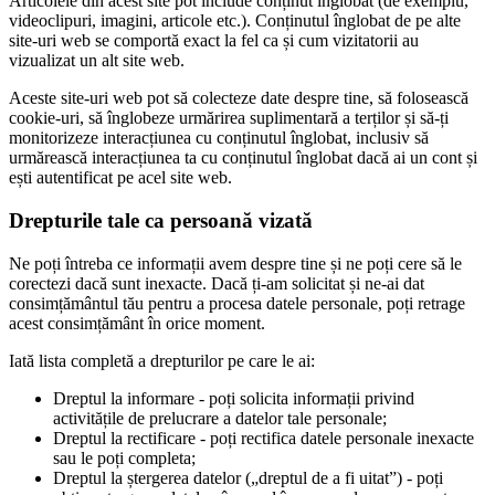
Articolele din acest site pot include conținut înglobat (de exemplu,
videoclipuri, imagini, articole etc.). Conținutul înglobat de pe alte
site-uri web se comportă exact la fel ca și cum vizitatorii au
vizualizat un alt site web.
Aceste site-uri web pot să colecteze date despre tine, să folosească
cookie-uri, să înglobeze urmărirea suplimentară a terților și să-ți
monitorizeze interacțiunea cu conținutul înglobat, inclusiv să
urmărească interacțiunea ta cu conținutul înglobat dacă ai un cont și
ești autentificat pe acel site web.
Drepturile tale ca persoană vizată
Ne poți întreba ce informații avem despre tine și ne poți cere să le
corectezi dacă sunt inexacte. Dacă ți-am solicitat și ne-ai dat
consimțământul tău pentru a procesa datele personale, poți retrage
acest consimțământ în orice moment.
Iată lista completă a drepturilor pe care le ai:
Dreptul la informare - poți solicita informații privind
activitățile de prelucrare a datelor tale personale;
Dreptul la rectificare - poți rectifica datele personale inexacte
sau le poți completa;
Dreptul la ștergerea datelor („dreptul de a fi uitat”) - poți