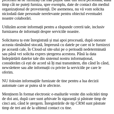
timp cât ne puteți furniza, spre exemplu, date de contact din mediul
organizațional de proveniență. De asemenea, nu vă vom solicita
niciodată date personale nerelevante pentru obiectul eventualei
noastre colaborări.
Utilizăm aceste informații pentru a răspunde cererii tale, inclusiv
furnizarea de informații despre serviciile noastre.
Solicitarea ta este înregistrată și mai apoi procesată, după onorare
aceasta rămânând stocată, împreună cu datele pe care ni le furnizezi
pe această cale, în Cloud-ul site-ului pe o perioadă nedeterminată
sau până vei solicita expres ștergerea acestora. Până la data
îndepărtării datelor tale din sistemul nostru informațional,
considerăm că ești de acord să îți mai transmitem, din când în când,
newslettere sau alte informații cu privire la serviciile pe care le
oferim.
NU folosim informațiile furnizate de tine pentru a lua decizii
automate care ar putea să te afecteze.
Menținem în format electronic e-mailurile venite din solicitări timp
de doi ani, după care sunt arhivate în siguranță și păstrate timp de
cinci ani, când le ștergem. Înregistrările de tip CRM sunt păstrate
timp de trei ani de la ultimul contact cu tine.