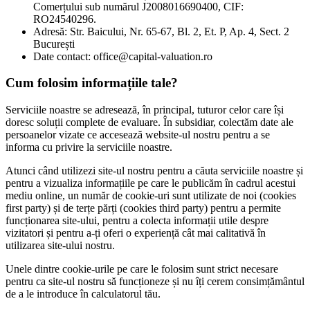
Comerțului sub numărul J2008016690400, CIF:
RO24540296.
Adresă: Str. Baicului, Nr. 65-67, Bl. 2, Et. P, Ap. 4, Sect. 2
București
Date contact: office@capital-valuation.ro
Cum folosim informațiile tale?
Serviciile noastre se adresează, în principal, tuturor celor care își
doresc soluții complete de evaluare. În subsidiar, colectăm date ale
persoanelor vizate ce accesează website-ul nostru pentru a se
informa cu privire la serviciile noastre.
Atunci când utilizezi site-ul nostru pentru a căuta serviciile noastre și
pentru a vizualiza informațiile pe care le publicăm în cadrul acestui
mediu online, un număr de cookie-uri sunt utilizate de noi (cookies
first party) și de terțe părți (cookies third party) pentru a permite
funcționarea site-ului, pentru a colecta informații utile despre
vizitatori și pentru a-ți oferi o experiență cât mai calitativă în
utilizarea site-ului nostru.
Unele dintre cookie-urile pe care le folosim sunt strict necesare
pentru ca site-ul nostru să funcționeze și nu îți cerem consimțământul
de a le introduce în calculatorul tău.