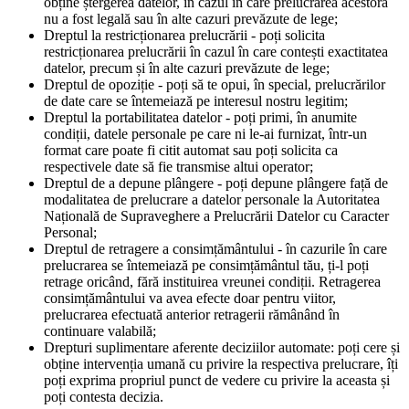
obține ștergerea datelor, în cazul în care prelucrarea acestora
nu a fost legală sau în alte cazuri prevăzute de lege;
Dreptul la restricționarea prelucrării - poți solicita
restricționarea prelucrării în cazul în care contești exactitatea
datelor, precum și în alte cazuri prevăzute de lege;
Dreptul de opoziție - poți să te opui, în special, prelucrărilor
de date care se întemeiază pe interesul nostru legitim;
Dreptul la portabilitatea datelor - poți primi, în anumite
condiții, datele personale pe care ni le-ai furnizat, într-un
format care poate fi citit automat sau poți solicita ca
respectivele date să fie transmise altui operator;
Dreptul de a depune plângere - poți depune plângere față de
modalitatea de prelucrare a datelor personale la Autoritatea
Națională de Supraveghere a Prelucrării Datelor cu Caracter
Personal;
Dreptul de retragere a consimțământului - în cazurile în care
prelucrarea se întemeiază pe consimțământul tău, ți-l poți
retrage oricând, fără instituirea vreunei condiții. Retragerea
consimțământului va avea efecte doar pentru viitor,
prelucrarea efectuată anterior retragerii rămânând în
continuare valabilă;
Drepturi suplimentare aferente deciziilor automate: poți cere și
obține intervenția umană cu privire la respectiva prelucrare, îți
poți exprima propriul punct de vedere cu privire la aceasta și
poți contesta decizia.