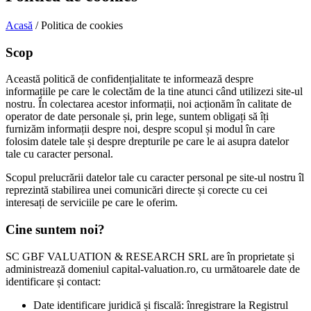
Acasă
/
Politica de cookies
Scop
Această politică de confidențialitate te informează despre
informațiile pe care le colectăm de la tine atunci când utilizezi site-ul
nostru. În colectarea acestor informații, noi acționăm în calitate de
operator de date personale și, prin lege, suntem obligați să îți
furnizăm informații despre noi, despre scopul și modul în care
folosim datele tale și despre drepturile pe care le ai asupra datelor
tale cu caracter personal.
Scopul prelucrării datelor tale cu caracter personal pe site-ul nostru îl
reprezintă stabilirea unei comunicări directe și corecte cu cei
interesați de serviciile pe care le oferim.
Cine suntem noi?
SC GBF VALUATION
&
RESEARCH SRL are în proprietate și
administrează domeniul capital-valuation.ro, cu următoarele date de
identificare și contact:
Date identificare juridică și fiscală: înregistrare la Registrul