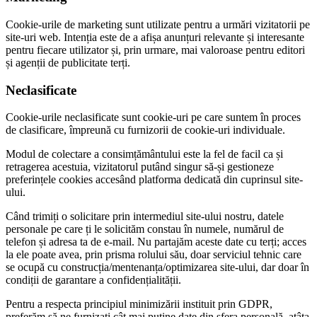
Cookie-urile de marketing sunt utilizate pentru a urmări vizitatorii pe
site-uri web. Intenția este de a afișa anunțuri relevante și interesante
pentru fiecare utilizator și, prin urmare, mai valoroase pentru editori
și agenții de publicitate terți.
Neclasificate
Cookie-urile neclasificate sunt cookie-uri pe care suntem în proces
de clasificare, împreună cu furnizorii de cookie-uri individuale.
Modul de colectare a consimțământului este la fel de facil ca și
retragerea acestuia, vizitatorul putând singur să-și gestioneze
preferințele cookies accesând platforma dedicată din cuprinsul site-
ului.
Când trimiți o solicitare prin intermediul site-ului nostru, datele
personale pe care ți le solicităm constau în numele, numărul de
telefon și adresa ta de e-mail. Nu partajăm aceste date cu terți; acces
la ele poate avea, prin prisma rolului său, doar serviciul tehnic care
se ocupă cu construcția/mentenanța/optimizarea site-ului, dar doar în
condiții de garantare a confidențialității.
Pentru a respecta principiul minimizării instituit prin GDPR,
preferăm să ne furnizați cât mai puține date din sfera personală, atâta