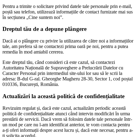
Pentru a trimite o solicitare privind datele tale personale prin e-mail,
poștă sau telefon, utilizează informațiile de contact furnizate mai sus
în secțiunea „Cine suntem noi”.
Dreptul tău de a depune plângere
Dacă ai o plângere cu privire la utilizarea de către noi a informațiilor
tale, am prefera să ne contactezi prima oară pe noi, pentru a putea
remedia în mod amiabil cererea.
Este dreptul tău, când consideri că este cazul, să contactezi
Autoritatea Națională de Supraveghere a Prelucrării Datelor cu
Caracter Personal prin intermediul site-ului lor sau să le scrii la
adresa: B-dul G-ral. Gheorghe Magheru 28-30, Sector 1, cod poștal
010336, București, România.
Actualizări la această politică de confidențialitate
Revizuim regulat și, dacă este cazul, actualizăm periodic această
politică de confidențialitate atunci când intervin modificări în urma
prestării de servicii. Dacă vrem să folosim datele tale personale într-
un mod pe care nu l-am identificat anterior, te vom contacta pentru
a-ți oferi informații despre acest lucru și, dacă este necesar, pentru a-
ți solicita acordul.